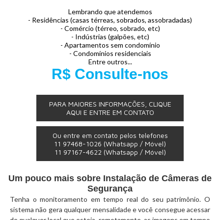
Lembrando que atendemos
- Residências (casas térreas, sobrados, assobradadas)
- Comércio (térreo, sobrado, etc)
- Indústrias (galpões, etc)
- Apartamentos sem condomínio
- Condomínios residenciais
Entre outros...
R$ Consulte-nos
PARA MAIORES INFORMAÇÕES, CLIQUE
AQUI E ENTRE EM CONTATO
Ou entre em contato pelos telefones
11 97468-1026
(Whatsapp / Móvel)
11 97167-4622
(Whatsapp / Móvel)
Um pouco mais sobre Instalação de Câmeras de
Segurança
Tenha o monitoramento em tempo real do seu patrimônio. O
sistema não gera qualquer mensalidade e você consegue acessar
de qualquer local que esteja, remotamente, as imagens em tempo