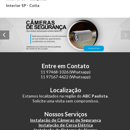
Interior SP - Cotia
Interior SP - Francisco Morato
Interior SP - Indaiatuba
Interior SP - Itapevi
Interior SP - Itu
Interior SP - Itupeva
Interior SP - Jundiaí
Interior SP - Salto
Interior SP - Santa de Parnaíba
Entre em Contato
Interior SP - Valinhos
11 97468-1026 (Whatsapp)
Interior SP - Vinhedo
11 97167-4622 (Whatsapp)
Lojas
Mauá
Localização
Mercados
Estamos localizados na região do
ABC Paulista
.
Osasco
Solicite uma visita sem compromisso.
Ouro Fino Paulista
Padarias
Nossos Serviços
Residências
Instalação de Câmeras de Segurança
Instalação de Cerca Elétrica
Ribeirão Pires
Instalação de Sistema de Alarme